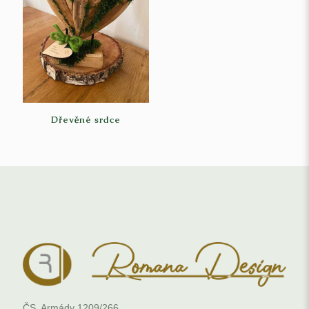
Dřevěné srdce
ČS. Armády 1209/266