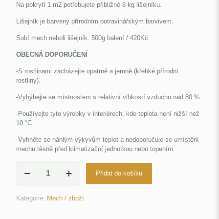
Na pokrytí 1 m2 potřebujete přibližně 8 kg lišejníku.
Lišejník je barvený přírodním potravinářským barvivem.
Sobí mech neboli lišejník: 500g balení / 420Kč
OBECNÁ DOPORUČENÍ
-S rostlinami zacházejte opatrně a jemně (křehké přírodní
rostliny).
-Vyhýbejte se místnostem s relativní vlhkostí vzduchu nad 80 %.
-Používejte tyto výrobky v interiérech, kde teplota není nižší než
10 °C.
-Vyhněte se náhlým výkyvům teplot a nedoporučuje se umístění
mechu těsně před klimatizační jednotkou nebo topením
sobí
Přidat do košíku
mech
svítivě
zelený
Kategorie:
Mech / zboží
množství