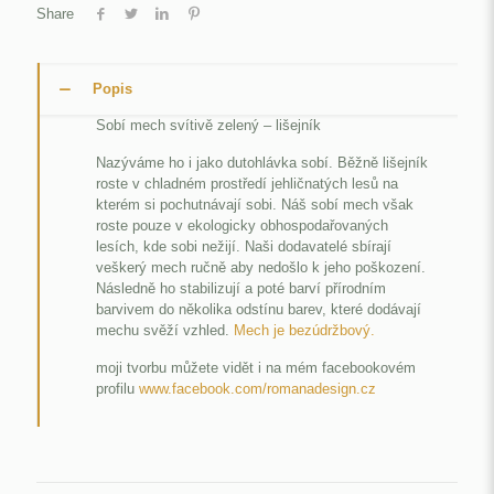
Share
Popis
Sobí mech svítivě zelený – lišejník
Nazýváme ho i jako dutohlávka sobí. Běžně lišejník
roste v chladném prostředí jehličnatých lesů na
kterém si pochutnávají sobi. Náš sobí mech však
roste pouze v ekologicky obhospodařovaných
lesích, kde sobi nežijí. Naši dodavatelé sbírají
veškerý mech ručně aby nedošlo k jeho poškození.
Následně ho stabilizují a poté barví přírodním
barvivem do několika odstínu barev, které dodávají
mechu svěží vzhled.
Mech je bezúdržbový.
moji tvorbu můžete vidět i na mém facebookovém
profilu
www.facebook.com/romanadesign.cz